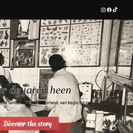
r de jaren heen
dste tattoo shop van nederland, van begin tot nu!
Discover the story