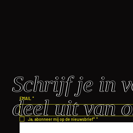
Schrijf je in
EMAIL
*
deel uit van o
Ja, abonneer mij op de nieuwsbrief*
*