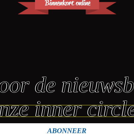
Binnenkort online
 voor de nieuws
nze inner circl
ABONNEER