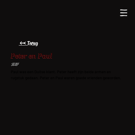
← Terug
Peter en Paul
1967
Paul was een Duitse klant. Peter heeft zijn beide armen en
rugstuk gedaan. Peter en Paul waren goede vrienden geworden.