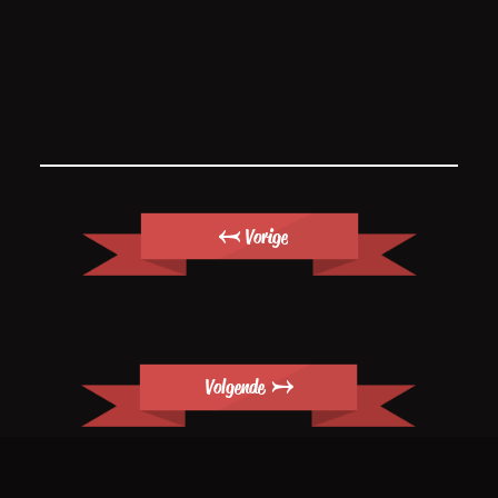
← Vorige
Volgende →