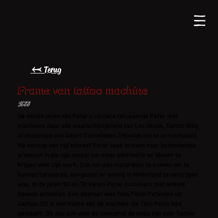
← Terug
Frame van tattoo machine
1966
De eerste jaren van Peter's carrière tatoeëerde Peter met
machines, naar alle waarschijnlijkheid van Les Skuse, Tattoo Willy
of misschien wel Albert Cornelissen. (Moeilijk om te achterhalen).
Na verloop van tijd schreef Peter vaak brieven naar buitenlandse
artiesten in die tijd, vooral om meer informatie en ideeën te
krijgen voor zijn werk. Ook om aan materialen te komen om te
kunnen tatoeëren, aangezien er weinig in Nederland te verkrijgen
was. In de jaren '60 en '70 kwam Peter in contact met enkele
Deense artiesten. Een daarvan was Tato Peter Petersen uit
Aarhus. Dit is een frame van de machine die Tato Peter had
gemaakt. Dit zou ook voor de toekomst de basis zijn voor Tattoo